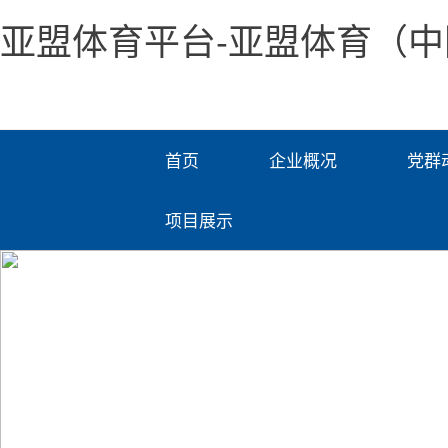
亚盟体育平台-亚盟体育（中
首页
企业概况
党群
项目展示