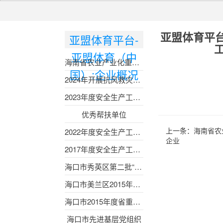
亚盟体育平台
亚盟体育平台-
亚盟体育（中
海南省农业产业化重点龙头企业
国）:企业概况
2024年开展抗风救灾工作获赠
2023年度安全生产工作先进单位
优秀帮扶单位
上一条：
海南省农
2022年度安全生产工作先进单位
企业
2017年度安全生产工作先进单位
海口市秀英区第二批“双创”工作先进单位
海口市美兰区2015年重点项目推进先进建设单位三等奖
海口市2015年度省重点项目推进先进业主单位一等奖
海口市先进基层党组织