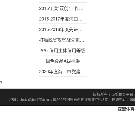
2015年度“双创”工作先进集体
2015-2017年度海口市国资系统“双创”工作先进集体
2015-2016年度先进基层党组织
打赢脱贫攻坚战先进集体
AA+信用主体信用等级
绿色食品A级标准
2020年度海口市党建工作创新案例征集活动优秀案例
?
版权所有 ? 亚盟体育平台-
地址：海南省海口市南海大道266号国家高新创业孵化中心8楼；信访电话：0898-652562
亚盟体育