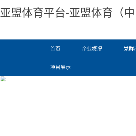
亚盟体育平台-亚盟体育（中
首页
企业概况
党群
项目展示