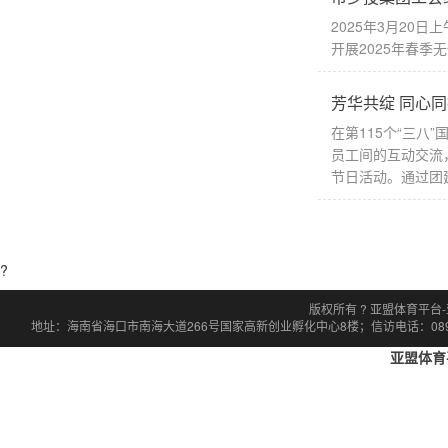
2025年3月20
开展2025年春季
芳华共绽 同心
在第115个“三
员工间的互动交流，
节日活动。通过团建
?
版权所有 ? 亚盟体育平台-
地址：海南省海口市南海大道266号国家高新创业孵化中心8楼；信访电话：0898-652562
亚盟体育