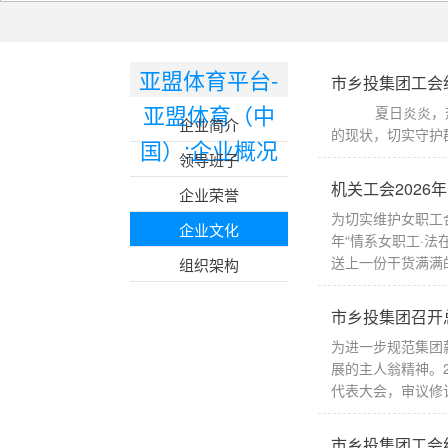
亚盟体育平台-
市乡投集团工会
亚盟体育（中
夏日炎炎，热血传
企业简介
的现状，切实守护群
国）:企业概况
领导班子
机关工会2026
企业荣誉
为切实维护女职工合
企业文化
年“情系女职工·
送上一份干货满满的“
组织架构
市乡投集团召开
为进一步规范集团
展的主人翁精神。2
代表大会，审议修订
市乡投集团工会