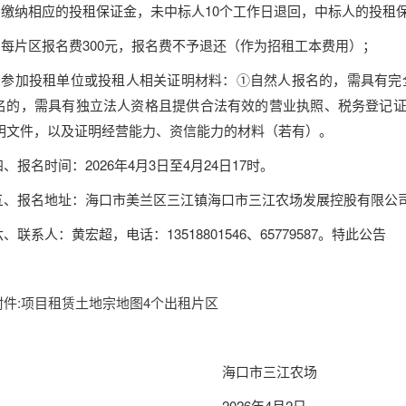
.缴纳
相应的投租保证金，未中标人
10个工作日退回，
中标人的投租
2.每片区报名费300元，报名费不予退还（作为招租工本费用）；
3.参加投租单位或投租人相关证明材料：①自然人报名的，需具有
名的，
需具有独立法人资格且提供合法有效的营业执照、税务登记
明文件，以及证明经营能力、资信能力的材料（若有）。
四、报名时间：2026年4月3日至4月24日17时。
五、报名地址：海口市美兰区三江镇海口市三江农场发展控股有限公
六、联系人：
黄宏超，电话：
13518801546、
65779587。特此公告
附件:项目租赁土地宗地图4个出租片区
海口市三江农场
2026年4月2日