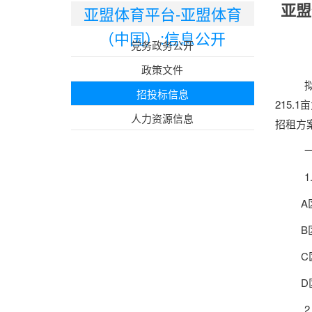
亚盟
亚盟体育平台-亚盟体育
（中国）:信息公开
党务政务公开
政策文件
招投标信息
215.
人力资源信息
招租方
A
B
C
D