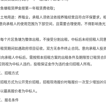
3.鱼塘租赁押金按第一年租赁费收取；
4.土地用途：养殖业，承租人须依法依规养殖经营且符合环保要求，
,意向承租人的使用范围为下部空间，且需要合理使用，不得影响渔
5.每个片区鱼塘为整体出租，不接受分割出租，中标后未经招租人同
6.租赁期间如遇政府项目征收，双方无条件终止合同。意向承租人投
意向承租人中标后，需按照本招租方案的出租条件及期限签订租赁合
否则视为中标人违约，投租保证金作为违约金归招租人所有。
二、招租方式
1.招租方式为公开竞价招租，招租现场报价时每报价一次至少增加20元
2.以最高报价者为中标人。
三、报名条件