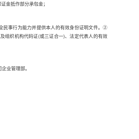
保证金抵作部分承包金；
完全民事行为能力并提供本人的
有效身份证明文件。
②
证及组织机构代码证
(或三证合一)
、法定代表人的有效
司企业管理部。