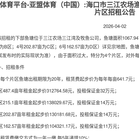
体育平台-亚盟体育（中国）:海口市三江农场渔光
片区招租公告
2026-04-02
拟招租的下部鱼塘位于三江农场三江湾及牧鱼公司，鱼塘面积1067.94亩（1
1亩为B区；4号202.87亩为C区；6号162.57亩为D区）详见宗
案发布时的实际现状为准），由于面积过大，特分为4个片区，对外
一、招租条件
1.每个片区鱼塘
出租期限为
20年
，租赁费起步价为每年每亩641.7元；
区487.4亩年租金起步价312764.58元，投租保证金32万元；
区215.1亩年租金起步价138029.67元，投租保证金14万元；
区202.87亩年租金起步价130181.68元，投租保证金14万元；
区162.57亩年租金起步价104321.17元，投租保证金11万元；
2.租赁费缴交方式为一年一缴,
每
5年递增10%；