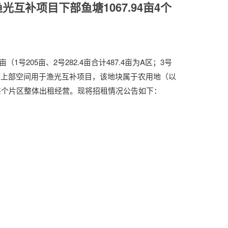
互补项目下部鱼塘1067.94亩4个
号205亩、2号282.4亩合计487.4亩为A区；3号
地图，鱼塘上部空间用于渔光互补项目，该地块属于农用地（以
每个片区整体出租经营。现将招租情况公告如下：