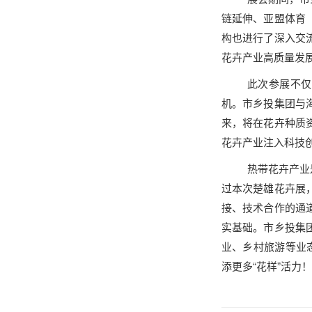
链延伸、亚盟体育
构也进行了深入交
花卉产业高质量发
此次参展不仅
机。市乡投集团与
来，将在花卉种质
花卉产业注入科技
热带花卉产业
过本次楚雄花卉展
接、技术合作的通
实基础。
市
乡投集
业、乡村旅游等业
添更多“花样”活力！