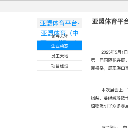
亚盟体育平台
亚盟体育平台-
亚盟体育（中
领导关怀
国）:新闻中心
企业动态
2025年5月
员工天地
第一届国际花卉展
项目建设
襄盛举，展现海口
本次展会上，
凤梨、蔓绿绒等数
植物吸引了众多参
展会期间，市