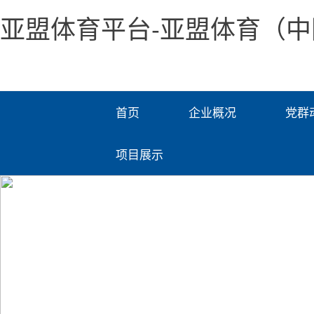
亚盟体育平台-亚盟体育（中
首页
企业概况
党群
项目展示