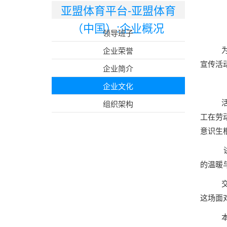
亚盟体育平台-亚盟体育
（中国）:企业概况
领导班子
企业荣誉
宣传活
企业简介
企业文化
组织架构
工在劳
意识生
的温暖
这场面