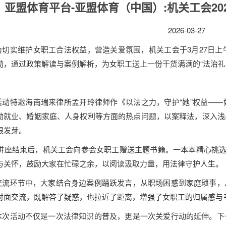
亚盟体育平台-亚盟体育（中国）:机关工会2
2026-03-27
为切实维护女职工合法权益，营造关爱氛围，机关工会于
3月27日
动，通过政策解读与案例解析，为女职工送上一份干货满满的“法治礼
活动特邀海南瑞来律所孟开玲律师作《以法之力，守护
“她”权益—
动就业、婚姻家庭、人身权利等方面的热点问题，以案释法，深入浅
根发芽。
讲座结束后，机关工会向参会女职工赠送主题书籍。一本本精心挑选
与关怀，鼓励大家在忙碌之余，以阅读汲取力量，用法律守护人生。
交流环节中，大家结合身边案例踊跃发言，从职场困惑到家庭琐事，
对面交流，既解答了疑惑，也拉近了距离，增强了女职工的归属感与
本次活动不仅是一次法律知识的普及，更是一次关爱行动的延伸。下