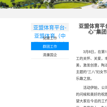
亚盟体育平
亚盟体育平台-
心”集
亚盟体育（中
党建工作
国）:党群动态
群团工作
3月8日，在第
清廉国企
工的关怀、关爱，
美，激发创意，陶冶
主题的“三八”妇女
乐趣之旅。
活动伊始，公
的问候和美好的祝
望大家在今后的工