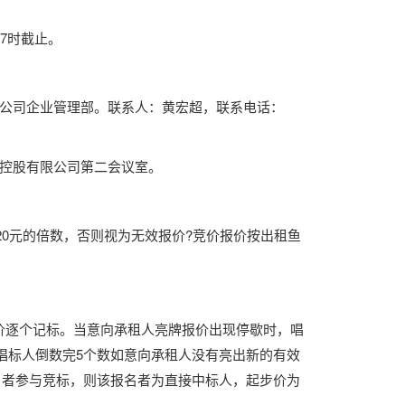
17时截止。
公司企业管理部。联系人：黄宏超，联系电话：
控股有限公司第二会议室。
20元的倍数，否则视为无效报价
?
竞价报价按出租鱼
价逐个记标。当意向承租人亮牌报价出现停歇时，唱
唱标人倒数完
5个数如意向承租人没有亮出新的有效
名者参与竞标，则该报名者为直接中标人，起步价为