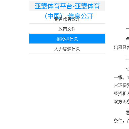
亚盟体育平台-亚盟体育
（中国）:信息公开
党务政务公开
政策文件
招投标信息
出租经
人力资源信息
一缴。4
合环保
经招租
双方无
条件，