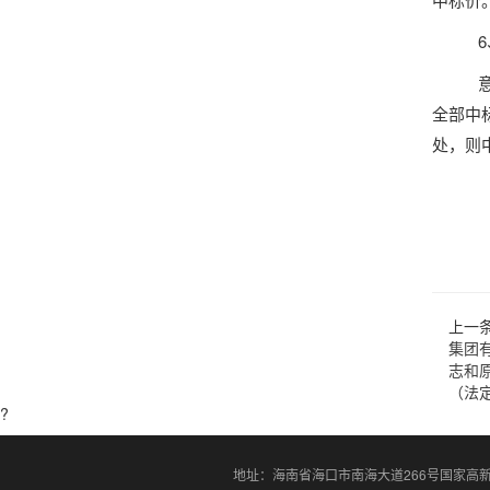
全部中
处，则
上一
集团
志和
（法
?
地址：海南省海口市南海大道266号国家高新创业孵化中