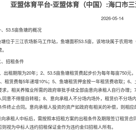
亚盟体育平台-亚盟体育（中国）:海口市三
2026-05-14
一、53.5亩鱼塘的概况
鱼塘位于三江农场新马工作站，鱼塘面积53.5亩，该地块属于农用
营。
二、招租条件
1、出租期限为20年；2、53.5亩鱼塘租赁费起步价为每年每亩750元，
、租赁费每5年递增10%；5、
鱼塘
租赁押金按一年租赁费收取；
6
要求，相关养殖业所需的政府审批手续全部由意向承租人自行办理
；
人同意不得擅自转租；
8、意向承租人不分场内场外，租赁价不分场
条件终止合同。意向承租人投资的资产如政府有相关的补偿，则相应
意向承租人中标后，需按照本招租方案的出租条件及期限签订租赁合
否则视为中标人违约招租保证金作为违约金归招租人所有。