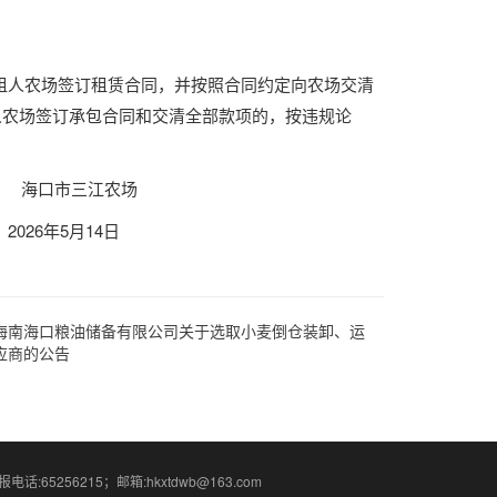
租人农场签订租赁合同
，并按照合同约定
向农场交清
人农场签订承包合同和交清全部款项的，按违规论
农场
月14日
海南海口粮油储备有限公司关于选取小麦倒仓装卸、运
应商的公告
65256215；邮箱:hkxtdwb@163.com