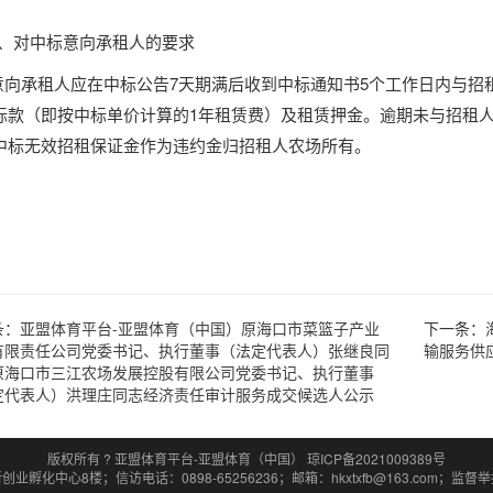
6、对中标意向承租人的要求
意向承租人应在中标公告
7天期满后收到中标通知书5个工作日内与招
标款（即按中标单价计算的
1年租赁费）及租赁押金。逾期未与
招租
中标无效招租保证金作为违约金归招租人农场所有。
海口市三江
2026年5
条：
亚盟体育平台-亚盟体育（中国）原海口市菜篮子产业
下一条：
有限责任公司党委书记、执行董事（法定代表人）张继良同
输服务供
原海口市三江农场发展控股有限公司党委书记、执行董事
定代表人）洪理庄同志经济责任审计服务成交候选人公示
版权所有 ? 亚盟体育平台-亚盟体育（中国） 琼ICP备2021009389号
心8楼；信访电话：0898-65256236；邮箱：hkxtxfb@163.com；监督举报电话: