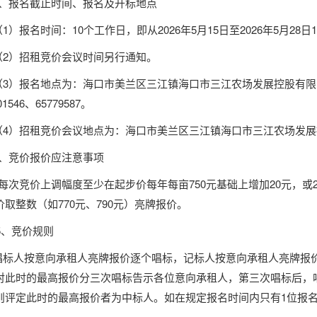
3、报名截止时间、报名及开标地点
（
1）报名时间：
10个
工作日，即从
202
6年5月15
日至
202
6年5月28
日
（
2）招租竞价会议时间另行通知。
（
3）报名地点为：
海口市美兰区三江镇海口市三江农场发展控股有限
01546
、
65779587。
（
4）招租竞价会议地点为：
海口市美兰区三江镇海口市三江农场发展
4、竞价报价应注意事项
每次竞价上调幅度至少在起步价
每年每亩
750元
基础上增加20元，或
取整数（如770元、790元）亮牌报价。
5、竞价规则
唱标人按意向承租人亮牌报价逐个唱标，记标人按意向承租人亮牌报
对此时的最高报价分三次唱标告示各位意向承租人，第三次唱标后，
则评定此时的最高报价者为中标人。如在规定报名时间内只有1位报
。