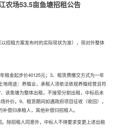
江农场53.5亩鱼塘招租公告
地（以招租方案发布时的实际现状为准），现对外整体
年租金起步价40125
元；
3、租赁费缴交方式为一年
、土地用途：养殖业，
承租人须依法依规养殖经营且符
7、该
鱼塘
为整体出租，不接受分割出租，中标后未
内场外价。9、租赁期间如遇政府项目征收
（收回），
的补偿归承租人，其他补偿归招租人。
同。除招租人同意外，中标人不得要求变更上述出租