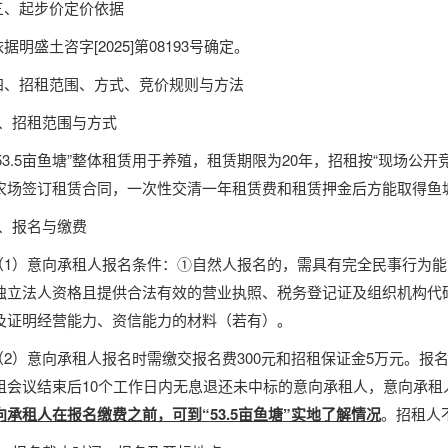
三、起步价定价依据
依据
明盛土咨字
[2025]第08193号确定。
四、招租范围、方式、竞价规则与方法
1、招租范围与方式
“53.5亩鱼塘”整体租赁用于养殖，租赁期限为20年，招租按“现场公
农场签订租赁合同，一次性交清一年租赁费和租赁押金后方能取得鱼
2、报名与缴费
（
1）意向承租人报名条件：①自然人报名的，需具有完全民事行为
独立法人资格且提供合法有效的营业执照、税务登记证及组织机构代码
及证明经营能力、资信能力的材料（若有）。
（
2）意向承租人报名
时
需缴交报名费
300元和招租保证金
5
万元。报
租会议结束后
10个工作日内
无息退还未中标的意向承租人，意向承租
向承租人在报名缴费之前，可到
“
53.5亩鱼塘
”实地了解情况
。招租人