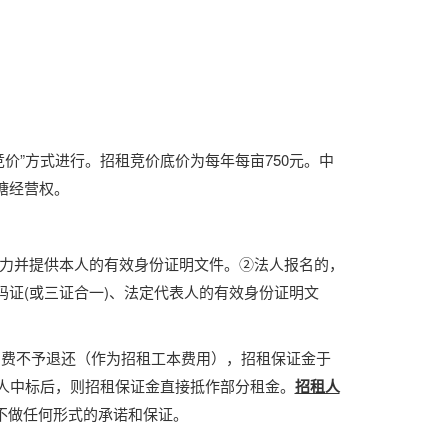
开竞价”方式进行。招租竞价底价为每年每
亩
750
元。中
塘经营权。
能力并提供本人的有效身份证明文件。②法人报名的，
证(或三证合一)、法定代表人的有效身份证明文
名费不予退还（作为招租工本费用），招租保证金于
人中标后，则招租保证金直接抵作部分租金。
招租人
不做任何形式的承诺和保证。