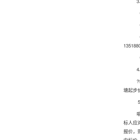
135188
?
塘起步价
标人应
报价，
中标价