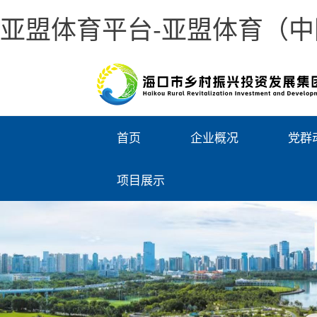
亚盟体育平台-亚盟体育（中
首页
企业概况
党群
项目展示