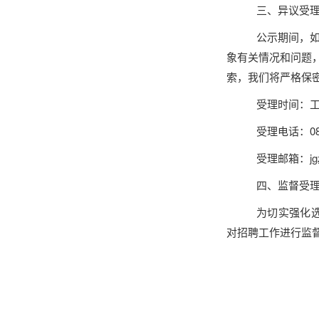
三、异议受
公示期间，
象有关情况和问题
索，我们将严格保
受理
时间：
受理电话：089
受理邮箱：
j
四、监督受
为切实强化
对招聘工作进行监