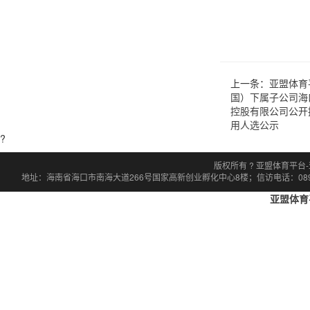
上一条：
亚盟体育
国）下属子公司海
控股有限公司公开
用人选公示
?
版权所有 ? 亚盟体育平台-
地址：海南省海口市南海大道266号国家高新创业孵化中心8楼；信访电话：0898-652562
亚盟体育