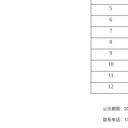
5
6
7
8
9
10
11
12
公示期限：
2
联系电话：130