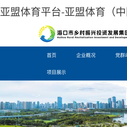
亚盟体育平台-亚盟体育（中
首页
企业概况
党群
项目展示