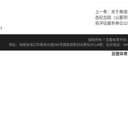
上一条：
关于邀请
态纪念园（公墓项
告评估服务单位公
?
版权所有 ? 亚盟体育平台-
地址：海南省海口市南海大道266号国家高新创业孵化中心8楼；信访电话：0898-652562
亚盟体育