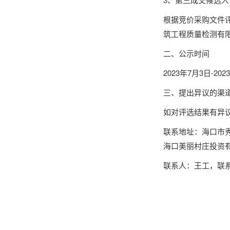
根据竞价采购文件
筑工程质量检测有
二、公示时间
2023年
7
月
3
日
-2023
三、提出异议的渠
如对评选结果有异
联系地址：海口市
海口美丽村庄投资
联系人：王工，联