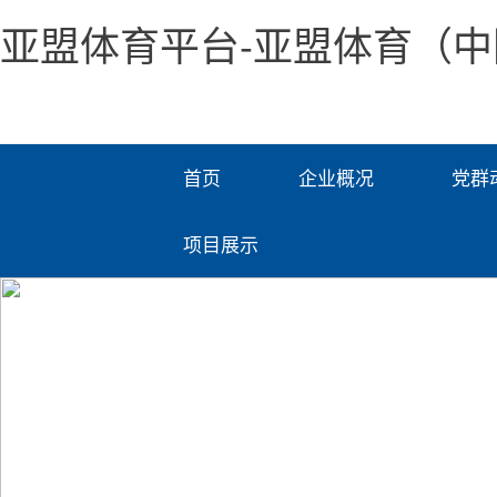
亚盟体育平台-亚盟体育（中
首页
企业概况
党群
项目展示