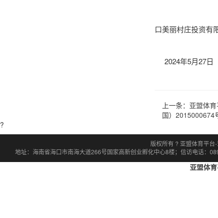
口美丽村庄投资有
2024年5月27日
上一条：
亚盟体育
国）20150006
?
版权所有 ? 亚盟体育平台-
地址：海南省海口市南海大道266号国家高新创业孵化中心8楼；信访电话：0898-652562
亚盟体育