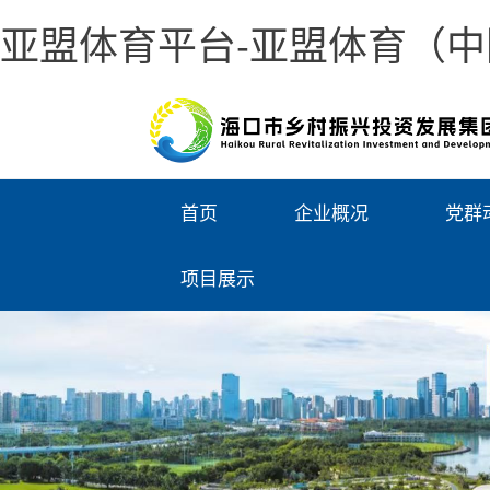
亚盟体育平台-亚盟体育（中
首页
企业概况
党群
项目展示